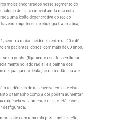
ores moles encontrados nesse segmento do
tiologia do cisto sinovial ainda não está
derada uma lesão degenerativa do tecido
, havendo hipóteses de etiologia traumática,
, sendo a maior incidência entre os 20 e 40
mo em pacientes idosos, com mais de 80 anos.
 dorso do punho (ligamento escafossemilunar –
cialmente no lado radial, e a bainha dos
o de qualquer articulação ou tendão, ou até
 têm tendências de desenvolverem este cisto,
 Tanto o tamanho como a dor podem aumentar
u exigência vai aumentar o cisto. Há casos
ar desfigurada.
compressão com uma tala para imobilização,