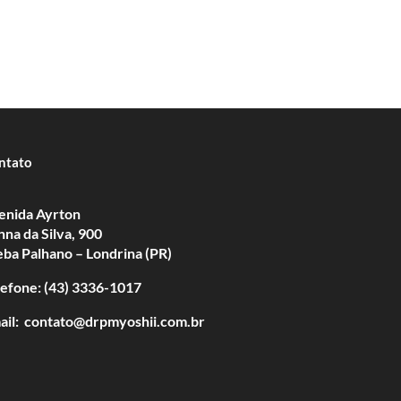
ntato
enida Ayrton
nna da Silva, 900
eba Palhano – Londrina (PR)
lefone: (43) 3336-1017
ail: contato@drpmyoshii.com.br