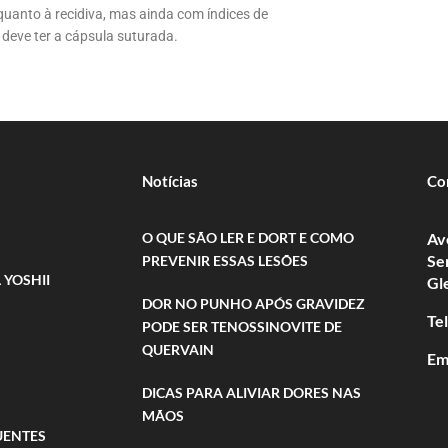
uanto à recidiva, mas ainda com índices de
o deve ter a cápsula suturada.
Notícias
Co
O QUE SÃO LER E DORT E COMO
Av
Se
PREVENIR ESSAS LESÕES
 YOSHII
Gl
DOR NO PUNHO APÓS GRAVIDEZ
Te
PODE SER TENOSSINOVITE DE
QUERVAIN
Em
DICAS PARA ALIVIAR DORES NAS
MÃOS
UENTES