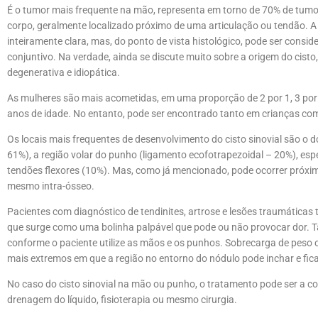
É o tumor mais frequente na mão, representa em torno de 70% de tum
corpo, geralmente localizado próximo de uma articulação ou tendão. A e
inteiramente clara, mas, do ponto de vista histológico, pode ser consi
conjuntivo. Na verdade, ainda se discute muito sobre a origem do cisto
degenerativa e idiopática.
As mulheres são mais acometidas, em uma proporção de 2 por 1, 3 por 1
anos de idade. No entanto, pode ser encontrado tanto em crianças co
Os locais mais frequentes de desenvolvimento do cisto sinovial são o
61%), a região volar do punho (ligamento ecofotrapezoidal – 20%), espe
tendões flexores (10%). Mas, como já mencionado, pode ocorrer próxim
mesmo intra-ósseo.
Pacientes com diagnóstico de tendinites, artrose e lesões traumáticas
que surge como uma bolinha palpável que pode ou não provocar dor.
conforme o paciente utilize as mãos e os punhos. Sobrecarga de peso o
mais extremos em que a região no entorno do nódulo pode inchar e fic
No caso do cisto sinovial na mão ou punho, o tratamento pode ser a 
drenagem do líquido, fisioterapia ou mesmo cirurgia.