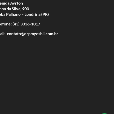
enida Ayrton
nna da Silva, 900
eba Palhano – Londrina (PR)
lefone: (43) 3336-1017
ail: contato@drpmyoshii.com.br