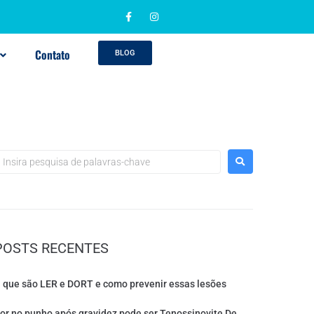
Contato
BLOG
POSTS RECENTES
 que são LER e DORT e como prevenir essas lesões
or no punho após gravidez pode ser Tenossinovite De