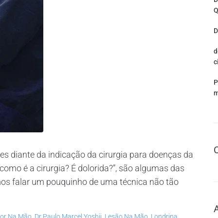
Q
D
d
c
P
m
s diante da indicação da cirurgia para doenças da
como é a cirurgia? É dolorida?”, são algumas das
mos falar um pouquinho de uma técnica não tão
or Na Mão
,
Dr Paulo Marcel Yoshii
,
Lesão Na Mão
,
Londrina
,