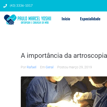
(43) 3336-1017
Início
Especialidade
A importância da artroscopi
Por
Rafael
Em
Geral
Postou
março 29, 2019