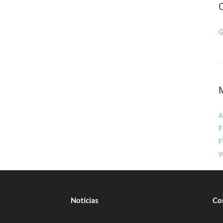
G
A
F
F
W
Notícias
Co