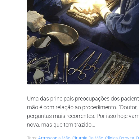
Uma das principais preocupações dos paciente
mão é com relação ao procedimento. “Doutor, 
perguntas mais recorrentes. Por isso hoje va
nova, mas que tem trazido...
Tags:
Artroscopia Mão
,
Cirurgia Da Mão
,
Clínica Ortovita
,
D