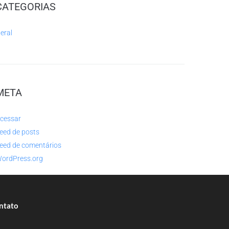
CATEGORIAS
eral
META
cessar
eed de posts
eed de comentários
ordPress.org
ntato