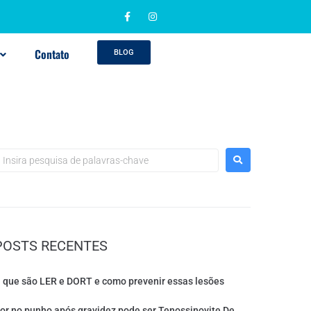
Contato
BLOG
POSTS RECENTES
 que são LER e DORT e como prevenir essas lesões
or no punho após gravidez pode ser Tenossinovite De