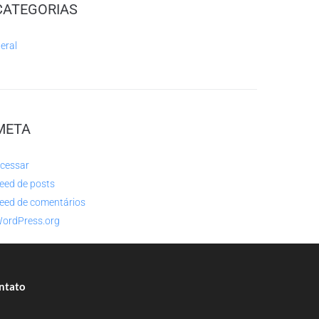
CATEGORIAS
eral
META
cessar
eed de posts
eed de comentários
ordPress.org
ntato