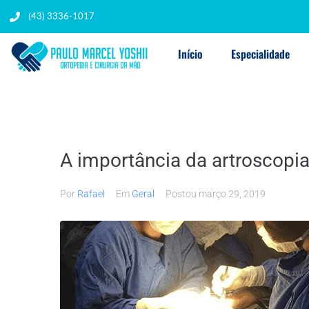
(43) 3336-1017
Início
Especialidade
A importância da artroscopi
Por
Rafael
Em
Geral
Postou
março 29, 2019