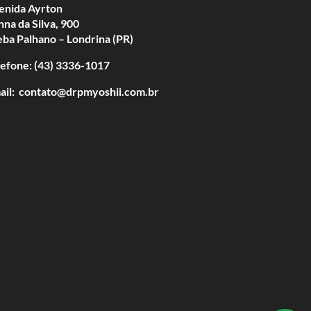
enida Ayrton
nna da Silva, 900
eba Palhano – Londrina (PR)
lefone: (43) 3336-1017
ail: contato@drpmyoshii.com.br