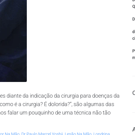
Q
D
d
c
P
m
s diante da indicação da cirurgia para doenças da
como é a cirurgia? É dolorida?”, são algumas das
mos falar um pouquinho de uma técnica não tão
or Na Mão
,
Dr Paulo Marcel Yoshii
,
Lesão Na Mão
,
Londrina
,