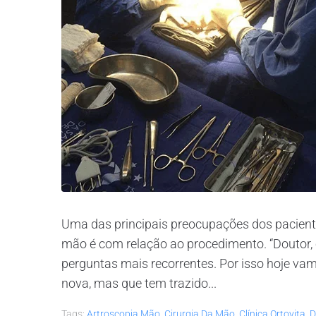
Uma das principais preocupações dos paciente
mão é com relação ao procedimento. “Doutor, 
perguntas mais recorrentes. Por isso hoje va
nova, mas que tem trazido...
Tags:
Artroscopia Mão
,
Cirurgia Da Mão
,
Clínica Ortovita
,
D