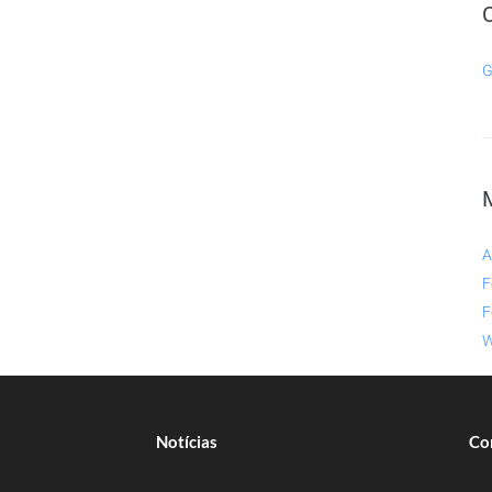
G
A
F
F
W
Notícias
Co