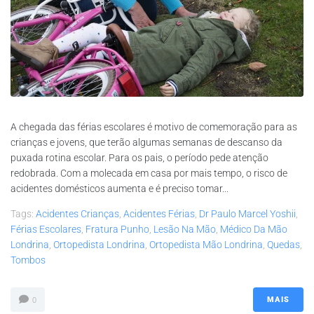
A chegada das férias escolares é motivo de comemoração para as
crianças e jovens, que terão algumas semanas de descanso da
puxada rotina escolar. Para os pais, o período pede atenção
redobrada. Com a molecada em casa por mais tempo, o risco de
acidentes domésticos aumenta e é preciso tomar...
Tags:
Acidentes Crianças
,
Acidentes Férias
,
Dr Paulo Marcel Yoshii
,
Férias Escolares
,
Fratura Punho
,
Lesão Na Mão
,
Médico Da Mão
Londrina
,
Ortopedista Londrina
,
Ortopedista Mão Londrina
,
Quedas
,
Tombos
MAIS
0