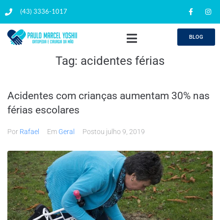
(43) 3336-1017
BLOG
Tag:
acidentes férias
Acidentes com crianças aumentam 30% nas
férias escolares
Por
Rafael
Em
Geral
Postou
julho 9, 2019