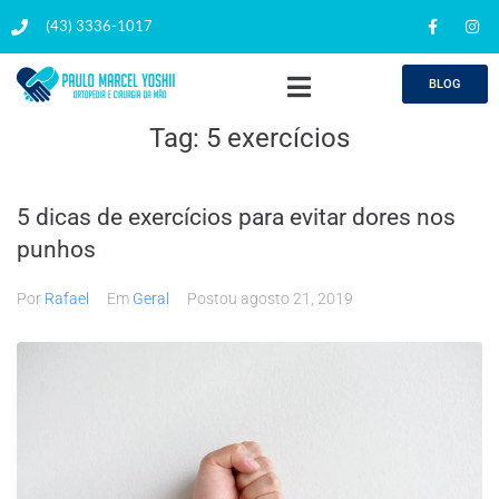
(43) 3336-1017
BLOG
Tag:
5 exercícios
5 dicas de exercícios para evitar dores nos
punhos
Por
Rafael
Em
Geral
Postou
agosto 21, 2019