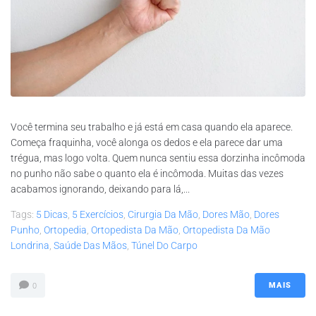
Você termina seu trabalho e já está em casa quando ela aparece.
Começa fraquinha, você alonga os dedos e ela parece dar uma
trégua, mas logo volta. Quem nunca sentiu essa dorzinha incômoda
no punho não sabe o quanto ela é incômoda. Muitas das vezes
acabamos ignorando, deixando para lá,...
Tags:
5 Dicas
,
5 Exercícios
,
Cirurgia Da Mão
,
Dores Mão
,
Dores
Punho
,
Ortopedia
,
Ortopedista Da Mão
,
Ortopedista Da Mão
Londrina
,
Saúde Das Mãos
,
Túnel Do Carpo
MAIS
0