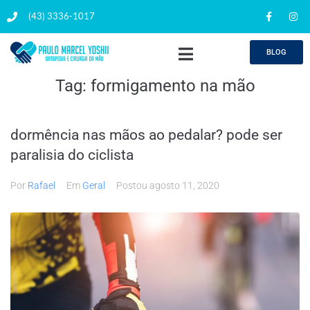
(43) 3336-1017
BLOG
Tag:
formigamento na mão
dormência nas mãos ao pedalar? pode ser
paralisia do ciclista
Por
Rafael
Em
Geral
Postou
agosto 11, 2020